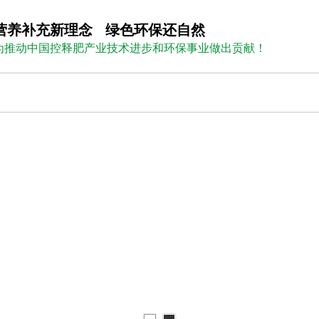
营养补
充新理念 绿色环保还自然
为推动中国控释肥产业技术进步和环保事业做出贡献！
新闻资讯
人才招聘
在线留言
更多