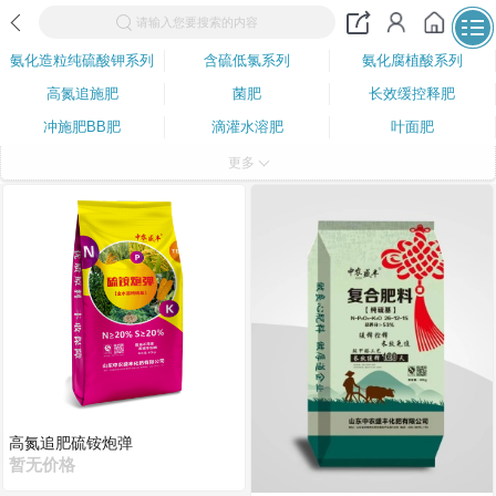
请输入您要搜索的内容
氨化造粒纯硫酸钾系列
含硫低氯系列
氨化腐植酸系列
高氮追施肥
菌肥
长效缓控释肥
冲施肥BB肥
滴灌水溶肥
叶面肥
中微量元素
更多
高氮追肥硫铵炮弹
暂无价格