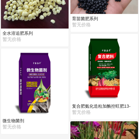
育苗菌肥系列
暂无价格
全水溶追肥系列
暂无价格
复合肥氨化造粒加酶控旺肥13-
16-20
暂无价格
微生物菌剂
暂无价格